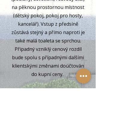
na pěknou prostornou místnost
(dětský pokoj, pokoj pro hosty,
kancelář). Vstup z předsíně
zůstává stejný a přímo naproti je
také malá toaleta se sprchou.
Případný vzniklý cenový rozdíl
bude spolu s případnými dalšími
klientskými změnami doúčtován
do kupní ceny.
2
Pergola