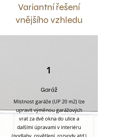
Variantní řešení
vnějšího vzhledu
1
Garáž
Místnost garáže (UP 20 m2) lze
upravit výměnou garážových
vrat za dvě okna do ulice a
dalšími úpravami v interiéru
(podlahy, osvětlení, rozvody atd.)