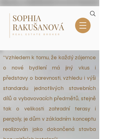
"Vzhledem k tomu, že každý zájemce
o nové bydlení má jiný vkus i
představy o barevnosti, vzhledu i výši
standardu jednotlivých stavebních
dílů a vybavovacích předmětů, stejně
tak o velikosti zahradní terasy i
pergoly, je dům v základním konceptu
realizován jako dokončená stavba