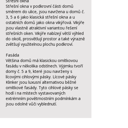
Střešní okna
Střešní okna v podkrovní části domů
směrem do ulice, jsou navržena u domů č.
3, 5 a 6 jako klasická střešní okna a u
ostatních domů jako okna vikýřová. Vikýře
jsou vlastně atraktivní variantou řešení
střešních oken. Vikýře nabízejí větší výhled
do okolí, prosvětlují prostor a také výrazně
zvětšují využitelnou plochu podkroví.
Fasáda
Většina domů má klasickou omítkovou
fasádu v několika odstínech. Výjimku tvoří
domy č. 5 a 9, které jsou navrženy s
lícovými cihlovými pásky. Lícové pásky
Klinker jsou luxusní alternativou běžné
omítkové fasády. Tyto cihlové pásky se
hodí i na místech vystavovaných
extrémním povětrnostním podmínkám a
jsou odolné vůči vyblednutí.