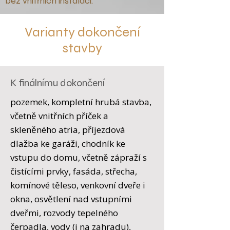
bez vnitřních instalací."
Varianty dokončení
stavby
K finálnímu dokončení
pozemek, kompletní hrubá stavba,
včetně vnitřních příček a
skleněného atria, příjezdová
dlažba ke garáži, chodník ke
vstupu do domu, včetně zápraží s
čistícími prvky, fasáda, střecha,
komínové těleso, venkovní dveře i
okna, osvětlení nad vstupními
dveřmi, rozvody tepelného
čerpadla, vody (i na zahradu),