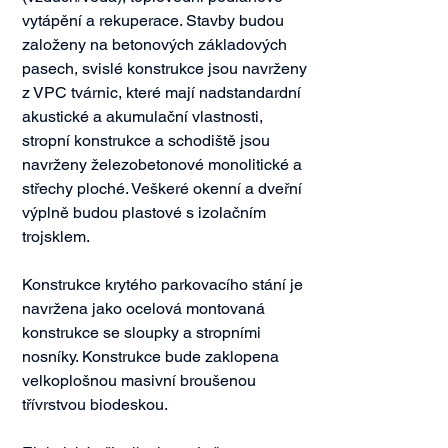
vytápění a rekuperace. Stavby budou 
založeny na betonových základových 
pasech, svislé konstrukce jsou navrženy 
z VPC tvárnic, které mají nadstandardní 
akustické a akumulační vlastnosti, 
stropní konstrukce a schodiště jsou 
navrženy železobetonové monolitické a 
střechy ploché. Veškeré okenní a dveřní 
výplně budou plastové s izolačním 
trojsklem.

Konstrukce krytého parkovacího stání je 
navržena jako ocelová montovaná 
konstrukce se sloupky a stropními 
nosníky. Konstrukce bude zaklopena 
velkoplošnou masivní broušenou 
třívrstvou biodeskou.
