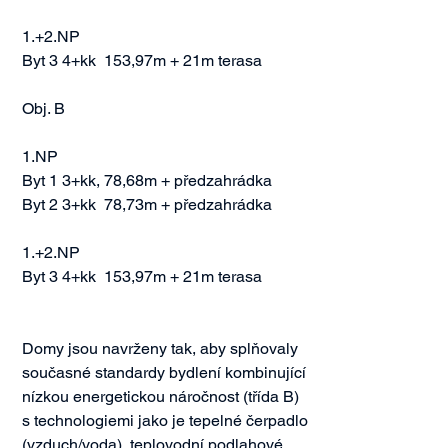
1.+2.NP

Byt 3 4+kk  153,97m + 21m terasa

Obj. B

1.NP

Byt 1 3+kk, 78,68m + předzahrádka

Byt 2 3+kk  78,73m + předzahrádka

1.+2.NP

Byt 3 4+kk  153,97m + 21m terasa

Domy jsou navrženy tak, aby splňovaly 
současné standardy bydlení kombinující 
nízkou energetickou náročnost (třída B) 
s technologiemi jako je tepelné čerpadlo 
(vzduch/voda), teplovodní podlahové 