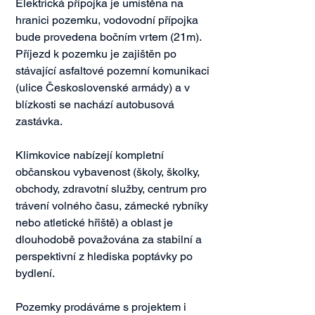
Elektrická přípojka je umístěna na 
hranici pozemku, vodovodní přípojka 
bude provedena bočním vrtem (21m). 
Příjezd k pozemku je zajištěn po 
stávající asfaltové pozemní komunikaci 
(ulice Československé armády) a v 
blízkosti se nachází autobusová 
zastávka.

Klimkovice nabízejí kompletní 
občanskou vybavenost (školy, školky, 
obchody, zdravotní služby, centrum pro 
trávení volného času, zámecké rybníky 
nebo atletické hřiště) a oblast je 
dlouhodobě považována za stabilní a 
perspektivní z hlediska poptávky po 
bydlení.

Pozemky prodáváme s projektem i 