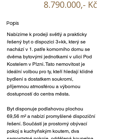
8.790.000
,- Kč
Popis
Nabízíme k prodeji světlý a prakticky 
řešený byt o dispozici 3+kk, který se 
nachází v 1. patře komorního domu se 
dvěma bytovými jednotkami v ulici Pod 
Kostelem v Plzni. Tato nemovitost je 
ideální volbou pro ty, kteří hledají klidné 
bydlení s dostatkem soukromí, 
příjemnou atmosférou a výbornou 
dostupností do centra města.
Byt disponuje podlahovou plochou 
69,56 m² a nabízí promyšlené dispoziční 
řešení. Součástí je prostorný obývací 
pokoj s kuchyňským koutem, dva 
samostatné pokoje, oddělená koupelna 