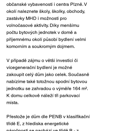
občanské vybavenosti i centra Plzně. V 
okolí naleznete školy, školky, obchody, 
zastávky MHD i možnosti pro 
volnočasové aktivity. Díky menšímu 
počtu bytových jednotek v domě a 
příjemnému okolí působí bydlení velmi 
komorním a soukromým dojmem.
V případě zájmu o větší investici či 
vícegenerační bydlení je možné 
zakoupit celý dům jako celek. Současně 
nabízíme také totožnou spodní bytovou 
jednotku se zahradou o výměře 164 m². 
K domu celkově náleží tři parkovací 
místa.
Přestože je dům dle PENB v klasifikační 
třídě E, z hlediska energetické 
náročnosti se nachází ve třídě B - z 