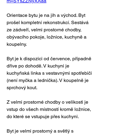
m=SYsZZNyXAaa
Orientace bytu je na jih a východ. Byt 
prošel kompletní rekonstrukcí. Sestává 
ze zádveří, velmi prostorné chodby, 
obývacího pokoje, ložnice, kuchyně a 
koupelny. 
Byt je k dispozici od července, případně 
dříve po dohodě. V kuchyni je 
kuchyňská linka s vestavnými spotřebiči 
(není myčka a lednička). V koupelně je 
sprchový kout. 
Z velmi prostorné chodby o velikosti je 
vstup do všech místností kromě ložnice, 
do které se vstupuje přes kuchyni. 
Byt je velmi prostorný a světlý s 