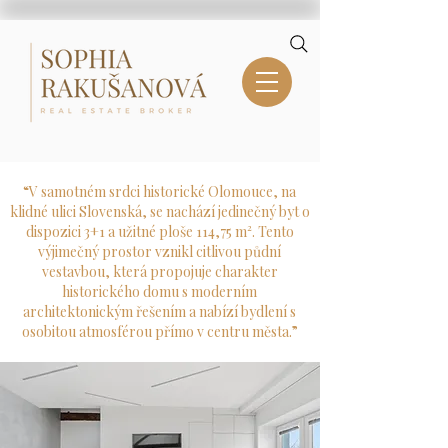
“V samotném srdci historické Olomouce, na
klidné ulici Slovenská, se nachází jedinečný byt o
dispozici 3+1 a užitné ploše 114,75 m². Tento
výjimečný prostor vznikl citlivou půdní
vestavbou, která propojuje charakter
historického domu s moderním
architektonickým řešením a nabízí bydlení s
osobitou atmosférou přímo v centru města.​”