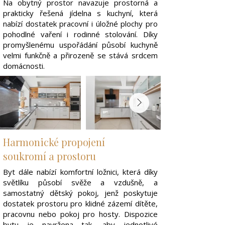
Na obytný prostor navazuje prostorná a
prakticky řešená jídelna s kuchyní, která
nabízí dostatek pracovní i úložné plochy pro
pohodlné vaření i rodinné stolování. Díky
promyšlenému uspořádání působí kuchyně
velmi funkčně a přirozeně se stává srdcem
domácnosti.
Harmonické propojení
soukromí a prostoru
Byt dále nabízí komfortní ložnici, která díky
světlíku působí svěže a vzdušně, a
samostatný dětský pokoj, jenž poskytuje
dostatek prostoru pro klidné zázemí dítěte,
pracovnu nebo pokoj pro hosty. Dispozice
bytu je navržena tak, aby jednotlivé