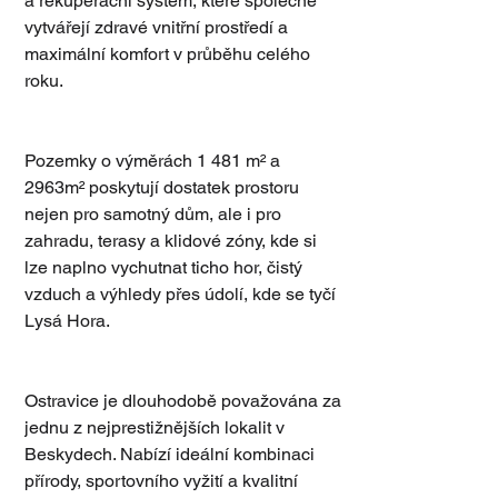
a rekuperační systém, které společně 
vytvářejí zdravé vnitřní prostředí a 
maximální komfort v průběhu celého 
roku.
Pozemky o výměrách 1 481 m² a 
2963m² poskytují dostatek prostoru 
nejen pro samotný dům, ale i pro 
zahradu, terasy a klidové zóny, kde si 
lze naplno vychutnat ticho hor, čistý 
vzduch a výhledy přes údolí, kde se tyčí 
Lysá Hora.
Ostravice je dlouhodobě považována za 
jednu z nejprestižnějších lokalit v 
Beskydech. Nabízí ideální kombinaci 
přírody, sportovního vyžití a kvalitní 